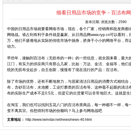
细看日用品市场的竞争－百洁布网
发布日期: 浏览次数：2590
中国的日用品市场就要看网络市场，现在，各个厂家，经销商和批发商都
网络战。谁占到有利于条件就是赢家。从日用品网www.ryp.cn可以看
万，他们不疲倦地从实际的传统市场中抽身，挤身于小小的网络平台，而
动力。
早些年，接触到百洁布（无纺布的一种）的一些信息，就全国来看，最大
江门，有实力的供应商只有那么几家，比如：万达、金洁、金福等，他们
统的无纺布业起步，自主创新，慢慢有了现在流行的产品：百洁布。
除了市场的优势，还有不断地努力，与居家清洁日用品的消费方式相结合
布，含砂百洁布，水池擦，工业打磨类的百洁布等。这种毫不起眼的清洁
布的实际生产成本不足0.5元，但是它的出货量可以非常地巨大。这就是生
在淘宝，我们也可以找到五花八门的百洁布类商品，每一种都不一样，每
变不离其宗。你想得到市场的份额吗？马上参与网络战吧
文章地址：
http://www.iwinstar.net/news/news-40.html